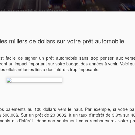
ent automobile au Québec
antané
Chronologie
es milliers de dollars sur votre prêt automobile
est facile de signer un prêt automobile sans trop penser aux vers
nt un impact important sur votre budget des années à venir. Voici q
les effets néfastes liés à des intérêts trop imposants.
ote de crédit et
Naturellement, cette cote de crédit n’
regardera avant de prendre une décis
s sont utilisées afin
d’une maison, le prêteur regardera vo
compte de la maison que vous désirez 
chaque prêteur a ses politiques et ses
os paiements au 100 dollars vers le haut. Par exemple, si votre p
mathématique qui permet de traduire
Quelle information est utilisée pour c
 500.00$. Sur un prêt de 20 000$, à un taux d’intérêt de 3.9% sur 4
 de 3 chiffres. Cette cote indiquera à
ents et d’intérêt donc non seulement vous rembourserez votre prê
, le niveau de risque associé à vous
Il y a plusieurs façons de calculer vot