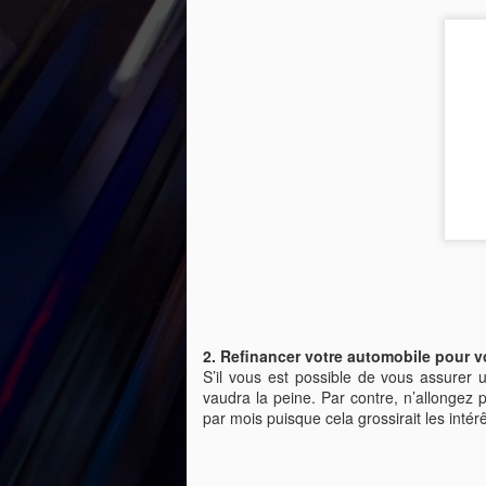
Quelques informations
SEP
24
utiles concernant votre
2. Refinancer votre automobile pour vo
dossier de crédit
S’il vous est possible de vous assurer u
Un sujet revenant souvent lors de
vaudra la peine. Par contre, n’allonge
questions de consommateurs
par mois puisque cela grossirait les intér
concerne leur dossier de crédit.
Voici quelques petites questions
et réponses pouvant vous aider !