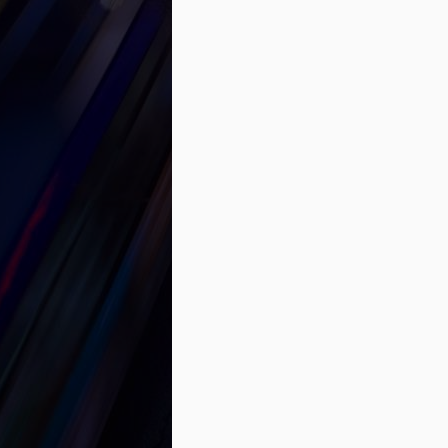
Quels sont les différents fi
MAY
6
Voici quelques financements dispon
1. Le crédit affecté
Si vous désirez vous procurer une voitu
adapté à ce type d’achat. Le crédit affec
si vous désirez acheter une voiture et q
désirez plus procéder à cet achat, ce pr
Comment obtenir une bonne c
APR
23
Que vous vouliez vous procurer un 
essentiel d’avoir une bonne cote de
Les trois chiffres qui composent votre co
prête de l’argent, quels sont vos antécéd
cote afin de connaitre le risque que vou
Comment augmenter votre pou
APR
20
De nos jours, vous procurer une voi