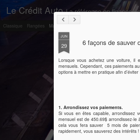
Le Crédit Auto
La référence en financem
Classique
Rangées
Magazine
Mosaïque
Barre Latérale
Inst
JUN
6 façons de sauver d
29
Lorsque vous achetez une voiture, il 
mensuels. Cependant, ces paiements auro
options à mettre en pratique afin d’éviter 
Qu’est-ce qu’une c
SEP
24
quelles information
de la calculer?
1. Arrondissez vos paiements.
Si vous en êtes capable, arrondissez v
Une cote de crédit provient d’un calcul 
mensuel est de 450.69$ arrondissez-le à
votre information personnelle en une cote
cela vous fera sauver 5 mois de paiem
un prêteur, lors d’une demande de crédit
rapidement, vous sauverez des intérêts !
prêter de l’argent.