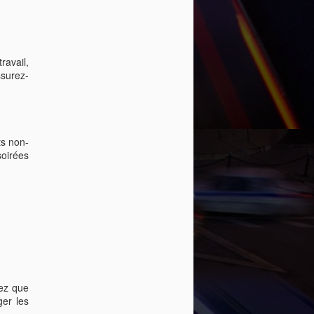
délais requis.
ravail,
ssurez-
ts non-
oirées
hez que
ger les