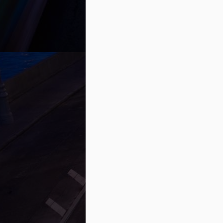
facile puisque vous vous présentez
paiements mensuels. Cependant, lorsque l
ce type de prêt deviennent de plus en plus
Les banques et autres institutions financ
variées.
Comment sauver des sous lor
APR
11
Avec l’été qui approche, beaucoup
saviez-vous que le meilleur temps p
Une automobile est certainement l’un de
puissiez la payer comptant dans sa tota
Comment peut-on repayer le 
MAR
29
Cette question m’est souvent posée 
rapidement votre prêt automobile.
1) Repayer par le biais de sommes plus 
Une façon facile et efficace de repayer v
votre institution financière ou à votre 