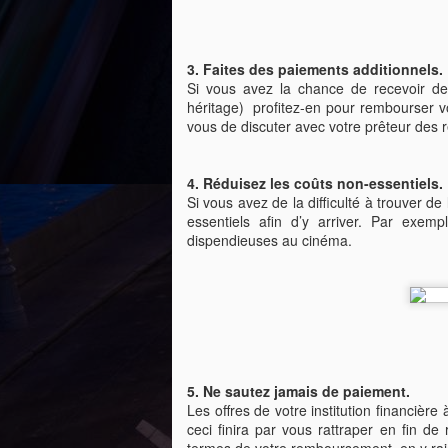
Doit-on hausser ou non sa lim
AUG
Comment puis-je obtenir mon
19
Vous avez sans doute déjà reçu une 
dossier de crédit ?
d’augmenter votre limite de crédit.
3. Faites des paiements additionnels.
Une façon simple d’obtenir votre
Si vous avez la chance de recevoir de 
Dans ce blogue, nous discuterons si nous
dossier de crédit est de contacter
héritage) profitez-en pour rembourser vo
Équifax au numéro de téléphone
vous de discuter avec votre prêteur des re
Quelques petits gestes pour 
1-800-465-7166 ou d’aller sur leur
AUG
site internet au www.equifax.com.
19
Épargner peut quelques fois sembl
petits gestes faciles à poser afin d
4. Réduisez les coûts non-essentiels.
Si vous avez de la difficulté à trouver d
Commencez par établir un budget et suiv
essentiels afin d’y arriver. Par exem
aller vers un compte-épargne. Petit cons
dispendieuses au cinéma.
épicerie après avoir mangé.
10 conseils d'un planificateu
AUG
19
Voici 10 bonnes habitudes à prendre
1. Faites votre budget. Ceci vous perme
5. Ne sautez jamais de paiement.
2. Assurez-vous de toujours payer le sold
Les offres de votre institution financiè
toutes vos factures en temps requis.
ceci finira par vous rattraper en fin d
termes de votre remboursement, en y rajo