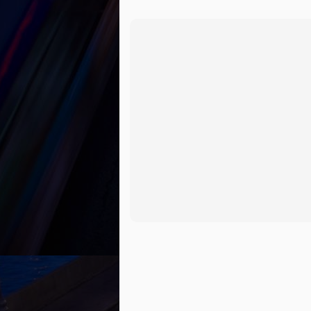
des réparations dispendieuses, des pro
laisser avec une voiture que vous ne po
Que devez-vous faire en de telles circo
1. Repayez votre dette.
10 conseils pour avoir un bo
JUN
15
Un bon crédit, c’est important. Cel
que de vous faire offrir de meilleur
bon dossier de crédit !
1. Assurez-vous de toujours payer vos f
Bien que les services publics tels que l’é
services tels que celui de votre cellulaire
Quels sont les facteurs à con
JUN
15
La plupart des acheteurs devront em
usagée. En fait, obtenir ce type de 
financières, les concessionnaires et aut