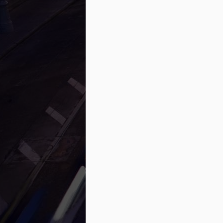
et des méthodes de paiement plus intéres
comprendre tous les facteurs à considérer
Devrais-je prendre un prêt 
MAY
29
Une question importante à se poser
voulons nous procurer une automob
dispendieuse, le processus d’achat pourr
Comment procéder à une vérif
MAY
29
Parmi les erreurs pouvant entrainer 
certainement l’une des plus gros
se porte bien ou encore que, d’une façon 
l’améliorer (alors à quoi bon le vérifier).
Puis-je transférer mon ancie
MAY
20
L’une des questions nous étant le 
le véhicule en leur possession devi
savoir ceci : « Si je veux une nouvelle 
toujours de l’argent sur l’autre voiture ? »
La solution la plus rapide est de transfé