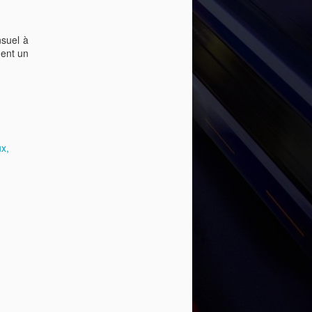
nsuel à
ment un
ux