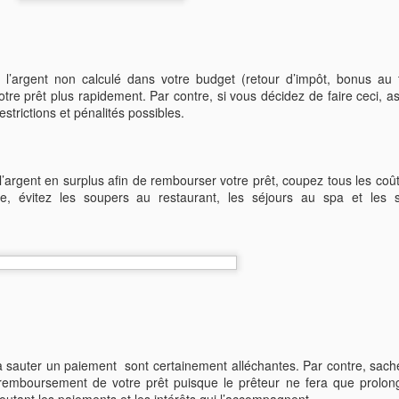
pour acheter les éléments de base
ite de carte de crédit ?
tels que de la nourriture et des
lettre provenant de votre institution financière vous offrant
vêtements.
 En fait, vous en recevez peut-être régulièrement.
l’argent non calculé dans votre budget (retour d’impôt, bonus au t
 devrions ou non accepter ce type offre.
tre prêt plus rapidement. Par contre, si vous décidez de faire ceci, a
strictions et pénalités possibles.
épargner gros !
er impossible. Par contre, dans ce blogue, nous vous montrerons de
’aider votre santé financière au quotidien.
e l’argent en surplus afin de rembourser votre prêt, coupez tous les coû
ez-le à la lettre. De plus, consacrez un montant de ce budget devant
ple, évitez les soupers au restaurant, les séjours au spa et les s
eil simple mais qui vous sauvera de l’argent assurément : faites votre
r en crédit
 afin d’avoir un bon dossier de crédit.
ttra de bien gérer vos finances personnelles.
e de votre carte de crédit en totalité, chaque mois, ainsi que de payer
re à sauter un paiement sont certainement alléchantes. Par contre, sac
e remboursement de votre prêt puisque le prêteur ne fera que prolon
utant les paiements et les intérêts qui l’accompagnent.