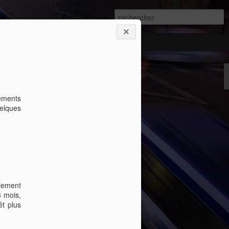
ements
uelques
est pas l’unique information qu’un prêteur
ion. Si nous prenons l’exemple de l’achat
tre cote de crédit mais tiendra également
acquérir. De plus, il est à noter que
 conditions de prêt qui lui sont propres.
aiement
alculer ma cote de crédit?
8 mois,
t plus
re cote de crédit.